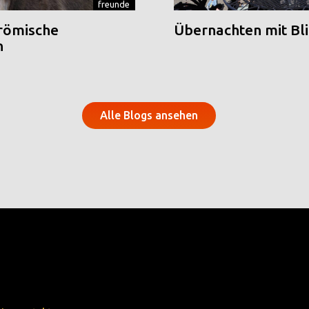
freunde
 römische
Übernachten mit Blic
n
Alle Blogs ansehen