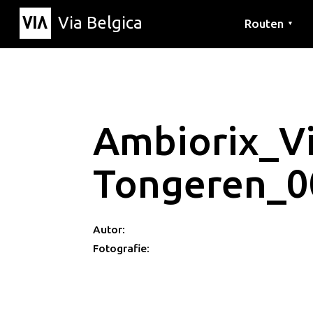
Via Belgica
Routen
▼
Hörrouten
Wanderwege
Fahrradrouten
Ambiorix_Vi
Tongeren_0
Autor:
Fotografie: