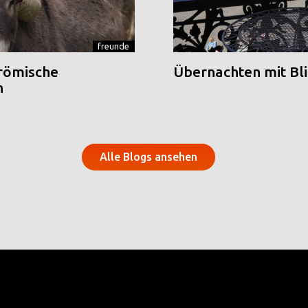
freunde
 römische
Übernachten mit Blic
n
Alle Blogs ansehen