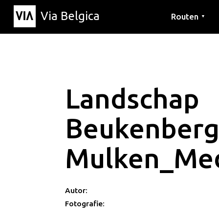
Via Belgica
Routen
▼
Hörrouten
Wanderwege
Fahrradrouten
Landschap
Beukenber
Mulken_Med
Autor:
Fotografie: