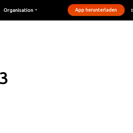
Organisation
App herunterladen
▼
Kontakt
Presse
Gemeinden
03