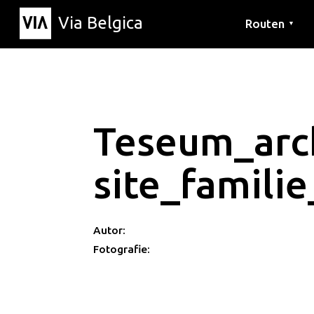
Via Belgica
Routen
▼
Hörrouten
Wanderwege
Fahrradrouten
Teseum_arc
site_famili
Autor:
Fotografie: