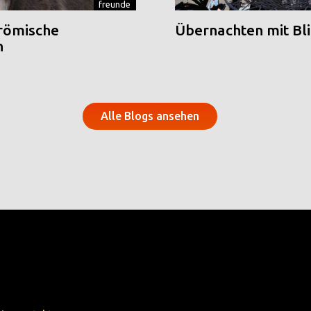
freunde
 römische
Übernachten mit Blic
n
Alle Blogs ansehen