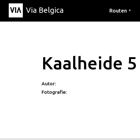
Via Belgica
Routen
▼
Hörrouten
Wanderwege
Fahrradrouten
Kaalheide 5
Autor:
Fotografie: