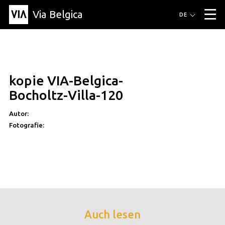
Via Belgica
Routen
DE
▼
Fahrradrouten
Wanderwege
Hörrouten
Veranstaltungen
Blog
▼
kopie VIA-Belgica-
Freunde
Bildung
Rezept
Artikel
Über Via Belgica
▼
Bocholtz-Villa-120
Über Via Belgica
Der Reiseführer
Ausbildung
Forschung
Freunde
Organisation
▼
Autor:
Fotografie:
Gemeinden
Kontakt
Presse
Auch lesen