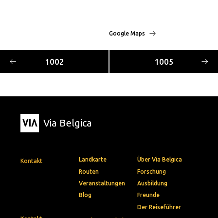
Google Maps
1002
1005
Via Belgica
Landkarte
Über Via Belgica
Kontakt
Routen
Forschung
Veranstaltungen
Ausbildung
Blog
Freunde
Der Reiseführer