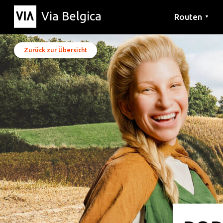
Via Belgica
Routen
▼
Hörrouten
Wanderwege
Fahrradrouten
Zurück zur Übersicht