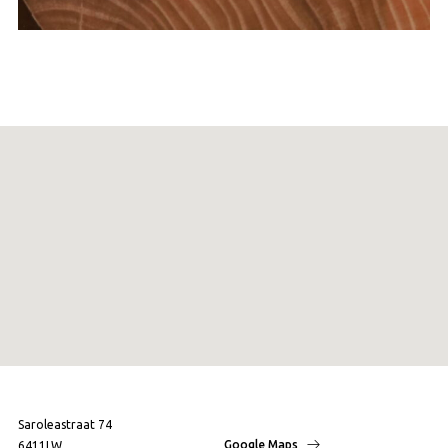
Saroleastraat 74
Google Maps
6411LW