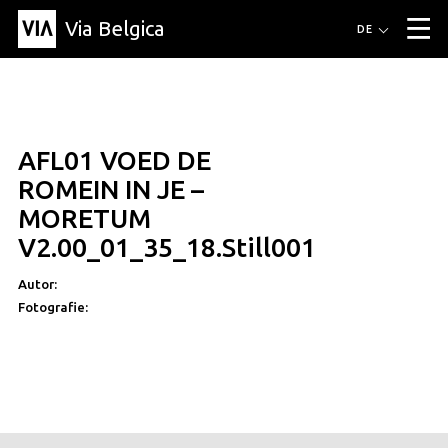
Via Belgica
Routen
DE
▼
Fahrradrouten
Wanderwege
Hörrouten
Veranstaltungen
Blog
▼
AFL01 VOED DE
Freunde
Bildung
Rezept
Artikel
Über Via Belgica
▼
ROMEIN IN JE –
Über Via Belgica
Der Reiseführer
Ausbildung
Forschung
Freunde
MORETUM
Organisation
▼
V2.00_01_35_18.Still001
Gemeinden
Kontakt
Presse
Autor:
Fotografie: