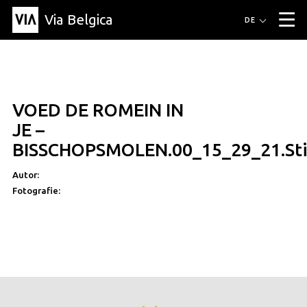
Via Belgica
Routen
DE
▼
Fahrradrouten
Wanderwege
Hörrouten
Veranstaltungen
Blog
▼
VOED DE ROMEIN IN
Freunde
Bildung
Rezept
Artikel
Über Via Belgica
▼
JE –
Über Via Belgica
Der Reiseführer
Ausbildung
Forschung
Freunde
BISSCHOPSMOLEN.00_15_29_21.Sti
Organisation
▼
Autor:
Gemeinden
Kontakt
Presse
Fotografie: