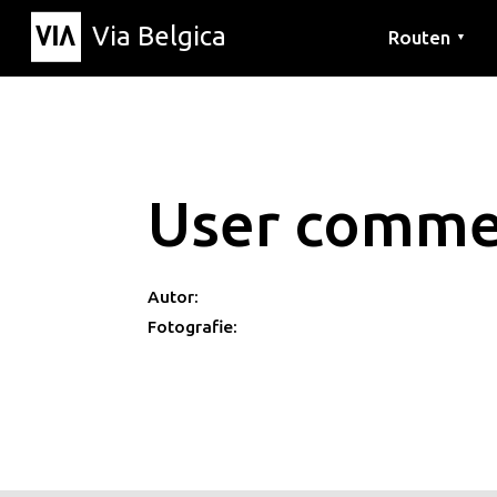
Via Belgica
Routen
▼
Hörrouten
Wanderwege
Fahrradrouten
User comme
Autor:
Fotografie: