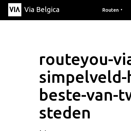
Via Belgica
Routen
▼
Hörrouten
Wanderwege
Fahrradrouten
routeyou-via
simpelveld-
beste-van-t
steden