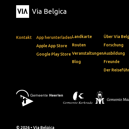
Via Belgica
Landkarte
Über Via Bel
Kontakt
App herunterladen
Routen
Forschung
Apple App Store
Veranstaltungen
Ausbildung
Google Play Store
Blog
Freunde
Der Reisefüh
© 2026 • Via Belgica