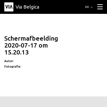
Via Belgica
Routen
DE
▼
Fahrradrouten
Wanderwege
Hörrouten
Veranstaltungen
Blog
▼
Schermafbeelding
Freunde
Bildung
Rezept
Artikel
Über Via Belgica
▼
2020-07-17 om
Über Via Belgica
Der Reiseführer
Ausbildung
Forschung
Freunde
15.20.13
Organisation
▼
Autor:
Gemeinden
Kontakt
Presse
Fotografie: