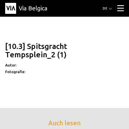
Via Belgica
Routen
DE
▼
Fahrradrouten
Wanderwege
Hörrouten
Veranstaltungen
Blog
▼
[10.3] Spitsgracht
Freunde
Bildung
Rezept
Artikel
Über Via Belgica
▼
Tempsplein_2 (1)
Über Via Belgica
Der Reiseführer
Ausbildung
Forschung
Freunde
Organisation
▼
Autor:
Fotografie:
Gemeinden
Kontakt
Presse
Auch lesen