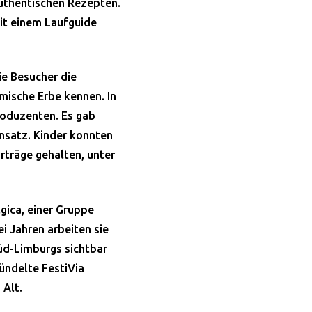
authentischen Rezepten.
it einem Laufguide
ie Besucher die
mische Erbe kennen. In
roduzenten. Es gab
nsatz. Kinder konnten
träge gehalten, unter
gica, einer Gruppe
ei Jahren arbeiten sie
Süd-Limburgs sichtbar
ündelte FestiVia
 Alt.