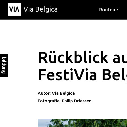
Via Belgica
Routen
▼
Hörrouten
Wanderwege
Fahrradrouten
Rückblick a
bildung
FestiVia Be
Autor: Via Belgica
Fotografie: Philip Driessen