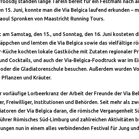
Proosdij standen lange Tafeln bereit für ein Festmahl nach 
15. Juni, konnte man die Via Belgica laufend erkunden – m
Raoul Spronken von Maastricht Running Tours.
 am Samstag, den 15., und Sonntag, den 16. Juni kosteten d
ppchen und lernten die Via Belgica sowie das vielfältige rö
-Küche kochten lokale Gastköche mit Zutaten regionaler P
nd Cocktails, und auch der Via-Belgica-Foodtruck war im Ei
 oder die Gladiatorenschule besuchen. Außerdem wurden Vor
Pflanzen und Kräuter.
r vorläufige Lorbeerkranz der Arbeit der Freunde der Via Bel
, Freiwilliger, Institutionen und Behörden. Seit mehr als zw
iatoren der Via Belgica daran, die römische Vergangenheit 
hrer Römisches Süd-Limburg und zahlreichen Aktivitäten b
ungen nun in einem alles verbindenden Festival für Jung und