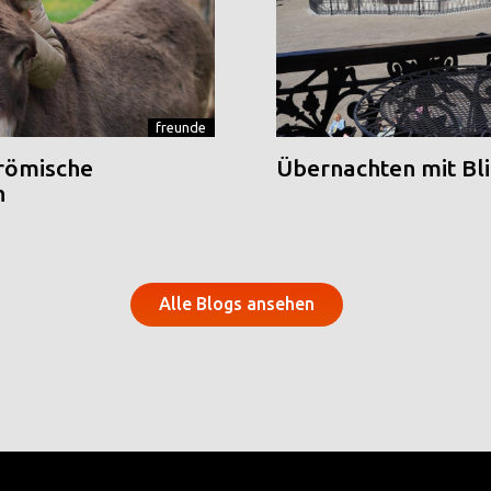
freunde
 römische
Übernachten mit Blic
n
Alle Blogs ansehen