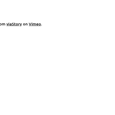
rom
viaStory
on
Vimeo
.