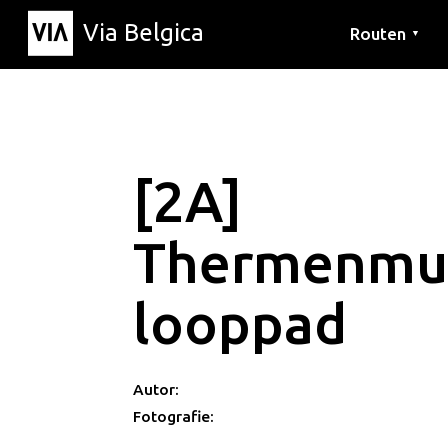
Via Belgica
Routen
▼
Hörrouten
Wanderwege
Fahrradrouten
[2A]
Thermenmu
looppad
Autor:
Fotografie: