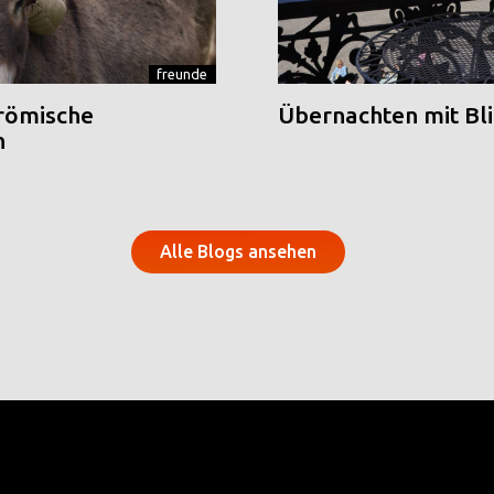
freunde
 römische
Übernachten mit Blic
n
Alle Blogs ansehen