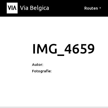
Via Belgica
Routen
▼
Hörrouten
Wanderwege
Fahrradrouten
IMG_4659
Autor:
Fotografie: