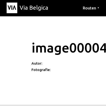
Via Belgica
Routen
▼
Hörrouten
Wanderwege
Fahrradrouten
image0000
Autor:
Fotografie: