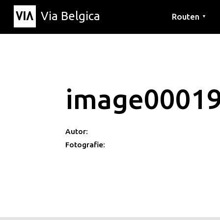
Via Belgica
Routen
▼
Hörrouten
Wanderwege
Fahrradrouten
image0001
Autor:
Fotografie: