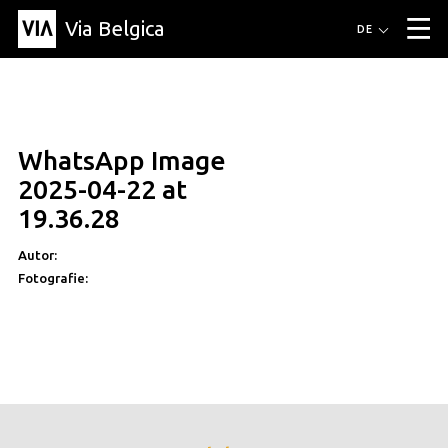
Via Belgica
Routen
DE
▼
Fahrradrouten
Wanderwege
Hörrouten
Veranstaltungen
Blog
▼
WhatsApp Image
Freunde
Bildung
Rezept
Artikel
Über Via Belgica
▼
2025-04-22 at
Über Via Belgica
Der Reiseführer
Ausbildung
Forschung
Freunde
19.36.28
Organisation
▼
Autor:
Gemeinden
Kontakt
Presse
Fotografie: