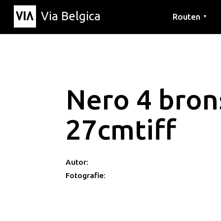
Via Belgica
Routen
▼
Hörrouten
Wanderwege
Fahrradrouten
Nero 4 bron
27cmtiff
Autor:
Fotografie: