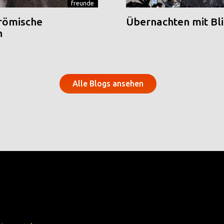
freunde
 römische
Übernachten mit Blic
n
Alle Blogs ansehen