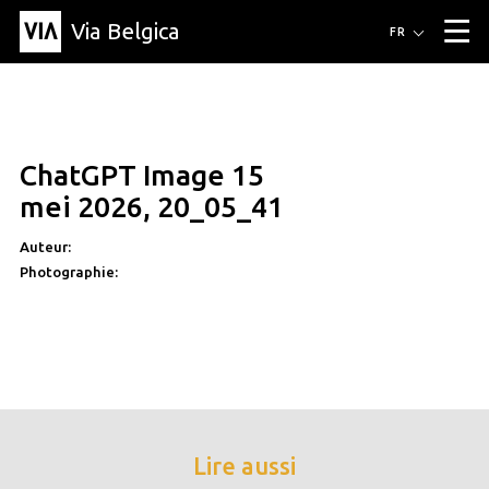
Via Belgica
Itinéraires
FR
▼
Itinéraires de randonnée
Itinéraires cyclables
Parcours d'écoute
Événements
Blog
▼
ChatGPT Image 15
Éducation
Recette
Article
Amis
À propos de Via Belgica
▼
mei 2026, 20_05_41
À propos de via belgica
Recherche
Éducation
Le guide
Amis
Organisation
▼
Auteur:
Photographie:
Communes
Contact
Presse
Lire aussi