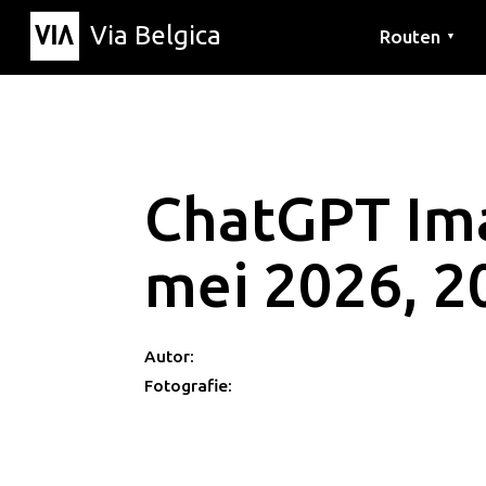
Via Belgica
Routen
▼
Hörrouten
Wanderwege
Fahrradrouten
ChatGPT Im
mei 2026, 2
Autor:
Fotografie: