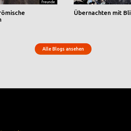
freunde
 römische
Übernachten mit Blic
n
Alle Blogs ansehen