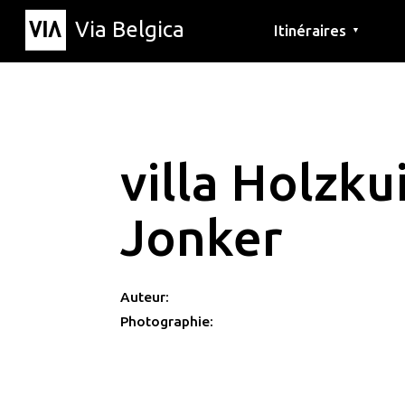
Via Belgica
Itinéraires
▼
Parcours d'écoute
Itinéraires de randon
Itinéraires cyclables
villa Holzku
Jonker
Auteur:
Photographie: