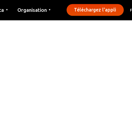
ca
Organisation
Téléchargez l'appli
▼
▼
Contact
Presse
Communes