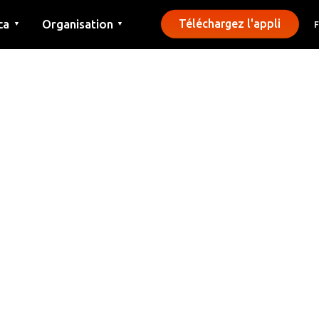
ca
Organisation
Téléchargez l'appli
▼
▼
Contact
Presse
Communes