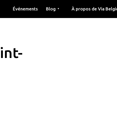
Événements
Blog
À propos de Via Belgi
▼
née
Article
Éducation
Recette
Amis
À propos de via belgica
Recherche
Éducation
Amis
Le guide
int-