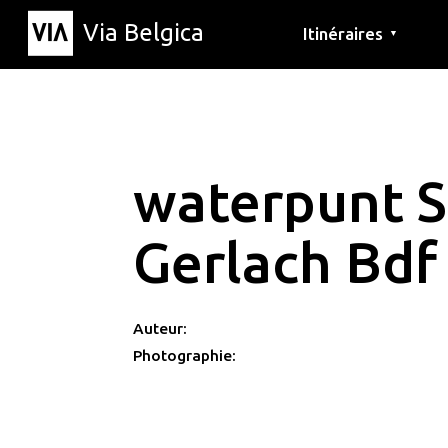
Via Belgica
Itinéraires
▼
Parcours d'écoute
Itinéraires de randon
Itinéraires cyclables
waterpunt S
Gerlach Bdf
Auteur:
Photographie: