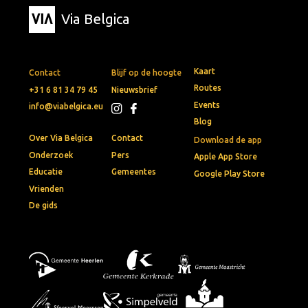
Via Belgica
Kaart
Contact
Blijf op de hoogte
Routes
+31 6 81 34 79 45
Nieuwsbrief
Events
info@viabelgica.eu
Blog
Over Via Belgica
Contact
Download de app
Onderzoek
Pers
Apple App Store
Educatie
Gemeentes
Google Play Store
Vrienden
De gids