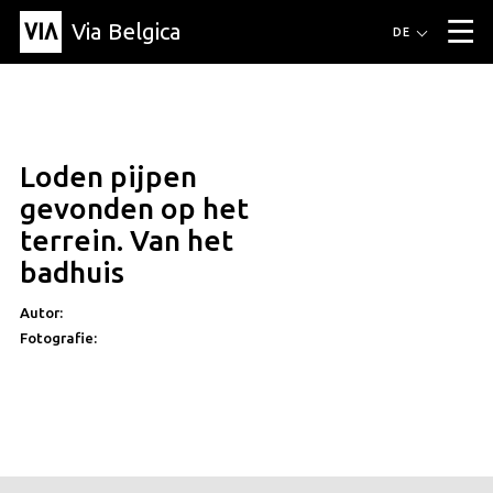
Via Belgica
Routen
DE
▼
Fahrradrouten
Wanderwege
Hörrouten
Veranstaltungen
Blog
▼
Loden pijpen
Freunde
Bildung
Rezept
Artikel
Über Via Belgica
▼
gevonden op het
Über Via Belgica
Der Reiseführer
Ausbildung
Forschung
Freunde
terrein. Van het
Organisation
▼
badhuis
Gemeinden
Kontakt
Presse
Autor:
Fotografie: