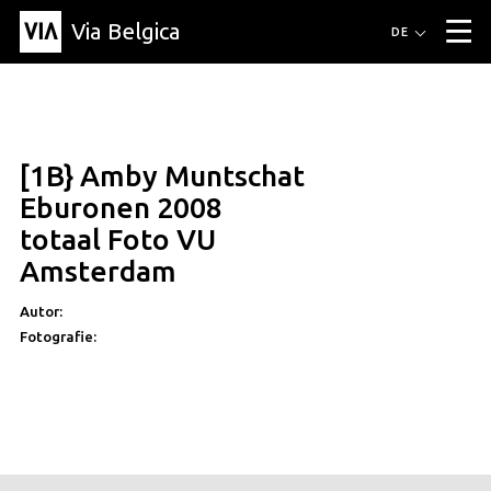
Via Belgica
Routen
DE
▼
Fahrradrouten
Wanderwege
Hörrouten
Veranstaltungen
Blog
▼
[1B} Amby Muntschat
Freunde
Bildung
Rezept
Artikel
Über Via Belgica
▼
Eburonen 2008
Über Via Belgica
Der Reiseführer
Ausbildung
Forschung
Freunde
totaal Foto VU
Organisation
▼
Amsterdam
Gemeinden
Kontakt
Presse
Autor:
Fotografie: