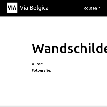
Via Belgica
Routen
▼
Hörrouten
Wanderwege
Fahrradrouten
Wandschild
Autor:
Fotografie: