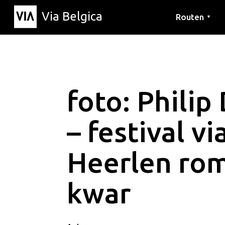
Via Belgica
Routen
▼
Hörrouten
Wanderwege
Fahrradrouten
foto: Philip
– festival v
Heerlen ro
kwar