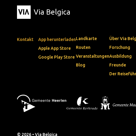
Via Belgica
Landkarte
Über Via Bel
Kontakt
App herunterladen
Routen
Forschung
Apple App Store
Veranstaltungen
Ausbildung
Google Play Store
Blog
Freunde
Der Reisefüh
© 2026 • Via Belgica