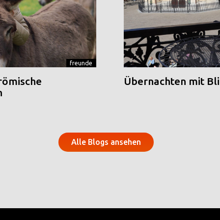
freunde
 römische
Übernachten mit Blic
n
Alle Blogs ansehen