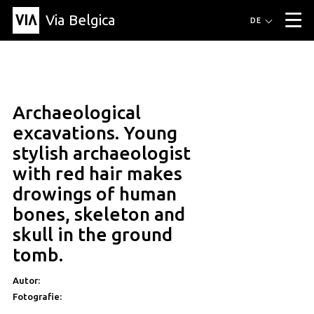
Via Belgica
Routen
DE
▼
Fahrradrouten
Wanderwege
Hörrouten
Veranstaltungen
Blog
▼
Archaeological
Freunde
Bildung
Rezept
Artikel
Über Via Belgica
▼
excavations. Young
Über Via Belgica
Der Reiseführer
Ausbildung
Forschung
Freunde
stylish archaeologist
Organisation
▼
with red hair makes
Gemeinden
Kontakt
Presse
drowings of human
bones, skeleton and
skull in the ground
tomb.
Autor:
Fotografie: