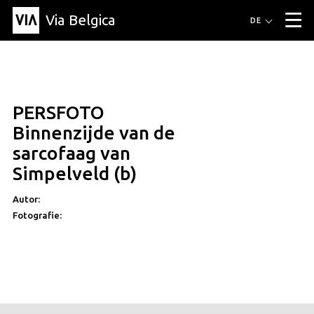
Via Belgica
Routen
DE
▼
Fahrradrouten
Wanderwege
Hörrouten
Veranstaltungen
Blog
▼
PERSFOTO
Freunde
Bildung
Rezept
Artikel
Über Via Belgica
▼
Binnenzijde van de
Über Via Belgica
Der Reiseführer
Ausbildung
Forschung
Freunde
sarcofaag van
Organisation
▼
Simpelveld (b)
Gemeinden
Kontakt
Presse
Autor:
Fotografie: