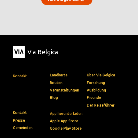
Via Belgica
Landkarte
Über Via Belgica
Kontakt
Routen
Forschung
Veranstaltungen
Ausbildung
Blog
Freunde
Der Reiseführer
Kontakt
App herunterladen
Presse
Apple App Store
Gemeinden
Google Play Store