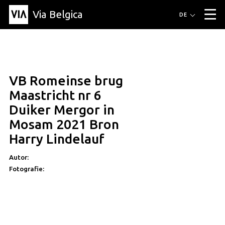
Via Belgica
Routen
DE
▼
Fahrradrouten
Wanderwege
Hörrouten
Veranstaltungen
Blog
▼
VB Romeinse brug
Freunde
Bildung
Rezept
Artikel
Über Via Belgica
▼
Maastricht nr 6
Über Via Belgica
Der Reiseführer
Ausbildung
Forschung
Freunde
Duiker Mergor in
Organisation
▼
Mosam 2021 Bron
Gemeinden
Kontakt
Presse
Harry Lindelauf
Autor:
Fotografie: