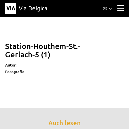
Via Belgica
Routen
DE
▼
Fahrradrouten
Wanderwege
Hörrouten
Veranstaltungen
Blog
▼
Station-Houthem-St.-
Freunde
Bildung
Rezept
Artikel
Über Via Belgica
▼
Gerlach-5 (1)
Über Via Belgica
Der Reiseführer
Ausbildung
Forschung
Freunde
Organisation
▼
Autor:
Fotografie:
Gemeinden
Kontakt
Presse
Auch lesen