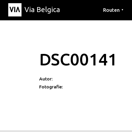
Via Belgica
Routen
▼
Hörrouten
Wanderwege
Fahrradrouten
DSC00141
Autor:
Fotografie: