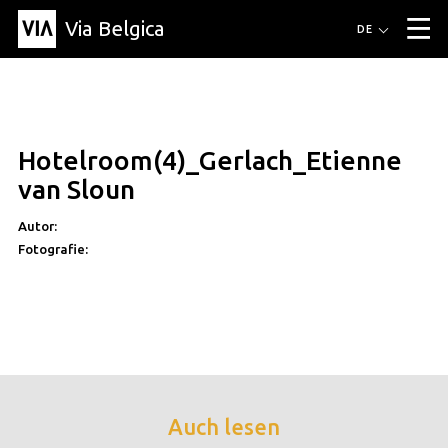
Via Belgica
Routen
DE
▼
Fahrradrouten
Wanderwege
Hörrouten
Veranstaltungen
Blog
▼
Hotelroom(4)_Gerlach_Etienne
Freunde
Bildung
Rezept
Artikel
Über Via Belgica
▼
van Sloun
Über Via Belgica
Der Reiseführer
Ausbildung
Forschung
Freunde
Organisation
▼
Autor:
Fotografie:
Gemeinden
Kontakt
Presse
Auch lesen