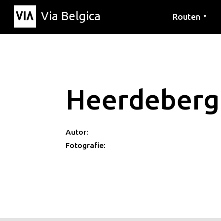
Via Belgica
Routen
▼
Hörrouten
Wanderwege
Fahrradrouten
Heerdeberg
Autor:
Fotografie: