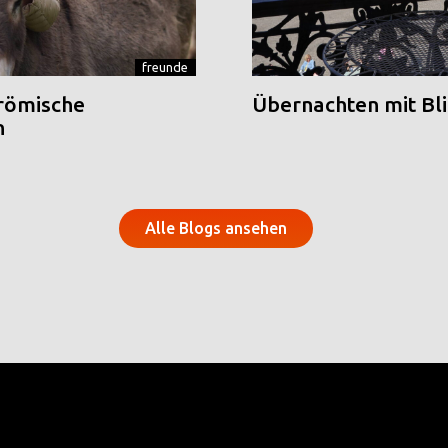
freunde
 römische
Übernachten mit Blic
n
Alle Blogs ansehen