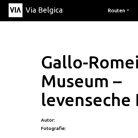
Via Belgica
Routen
▼
Hörrouten
Wanderwege
Fahrradrouten
Gallo-Rome
Museum –
levenseche
Autor:
Fotografie: