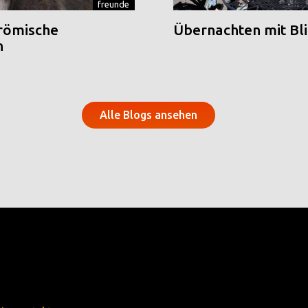
freunde
 römische
Übernachten mit Blic
n
Alle Blogs ansehen