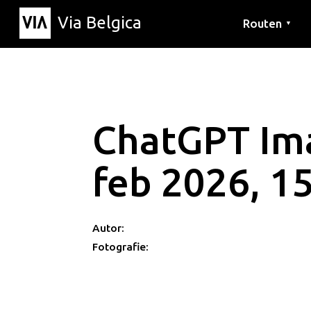
Via Belgica
Routen
▼
Hörrouten
Wanderwege
Fahrradrouten
ChatGPT Im
feb 2026, 1
Autor:
Fotografie: