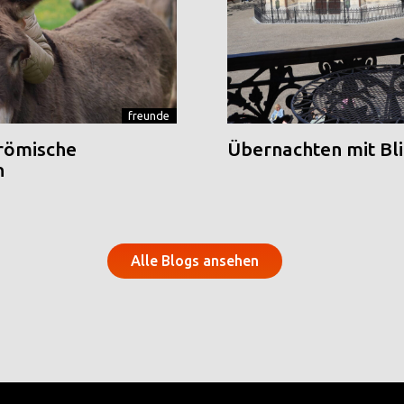
freunde
 römische
Übernachten mit Blic
n
Alle Blogs ansehen