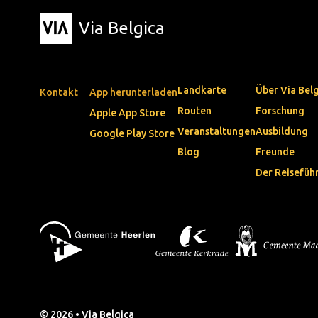
Via Belgica
Landkarte
Über Via Bel
Kontakt
App herunterladen
Routen
Forschung
Apple App Store
Veranstaltungen
Ausbildung
Google Play Store
Blog
Freunde
Der Reisefüh
© 2026 • Via Belgica