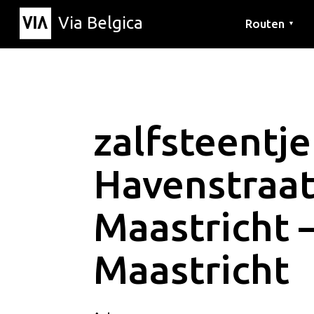
Via Belgica
Routen
▼
Hörrouten
Wanderwege
Fahrradrouten
zalfsteentje
Havenstraa
Maastricht 
Maastricht