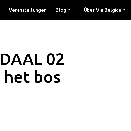
Veranstaltungen
Blog
Über Via Belgica
▼
▼
Artikel
Bildung
Rezept
Freunde
Über Via Belgica
Forschung
Ausbildung
Freunde
Der Reiseführer
DAAL 02
 het bos