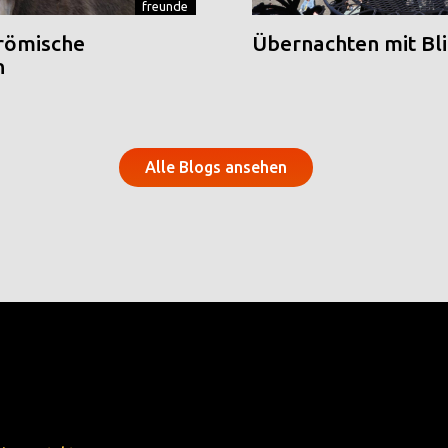
freunde
 römische
Übernachten mit Blic
n
Alle Blogs ansehen