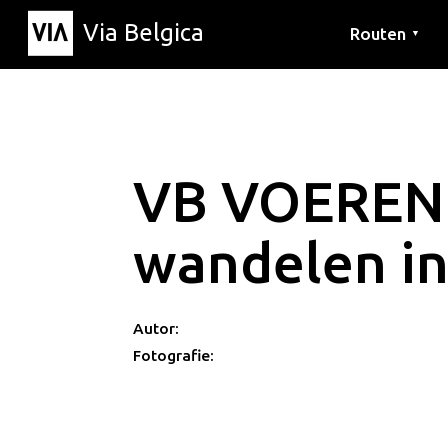
Via Belgica
Routen
▼
Hörrouten
Wanderwege
Fahrradrouten
VB VOEREN
wandelen in
Autor:
Fotografie: