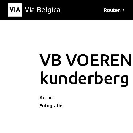
Via Belgica
Routen
▼
Hörrouten
Wanderwege
Fahrradrouten
VB VOEREN
kunderberg
Autor:
Fotografie: