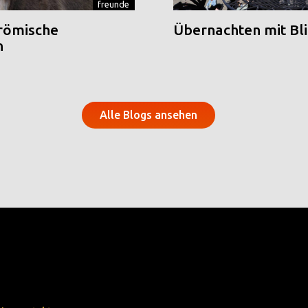
freunde
 römische
Übernachten mit Blic
n
Alle Blogs ansehen