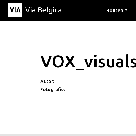
Via Belgica
Routen
▼
Hörrouten
Wanderwege
Fahrradrouten
VOX_visual
Autor:
Fotografie: