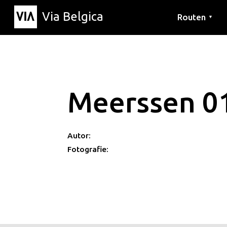
Via Belgica
Routen
▼
Hörrouten
Wanderwege
Fahrradrouten
Meerssen 0
Autor:
Fotografie: