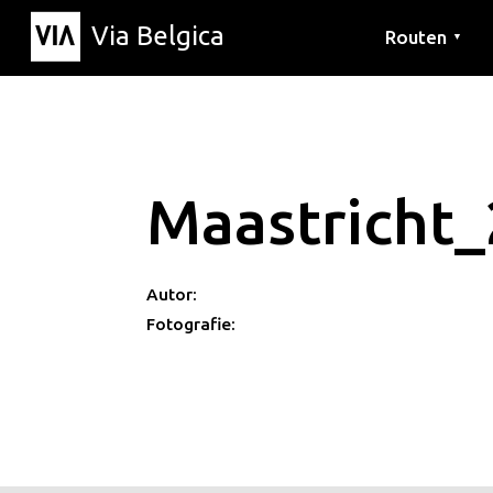
Via Belgica
Routen
▼
Hörrouten
Wanderwege
Fahrradrouten
Maastricht_
Autor:
Fotografie: