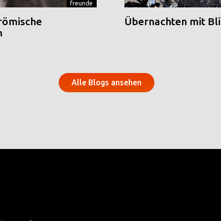
freunde
 römische
Übernachten mit Blic
n
Alle Blogs ansehen