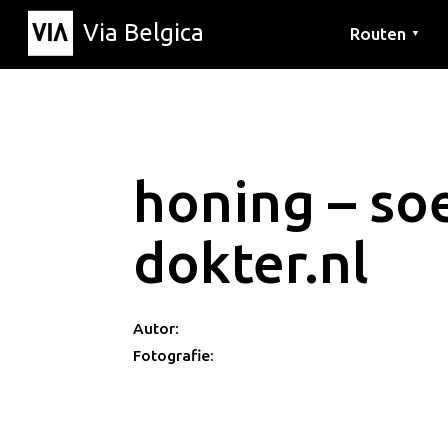
Via Belgica
Routen
▼
Hörrouten
Wanderwege
Fahrradrouten
honing – so
dokter.nl
Autor:
Fotografie: