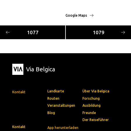
Google Maps
1077
1079
Via Belgica
Landkarte
Über Via Belgica
Kontakt
Routen
Forschung
Veranstaltungen
Ausbildung
Blog
Freunde
Der Reiseführer
Kontakt
App herunterladen