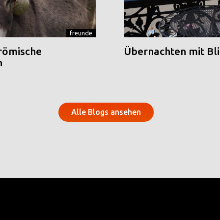
freunde
 römische
Übernachten mit Blic
n
Alle Blogs ansehen