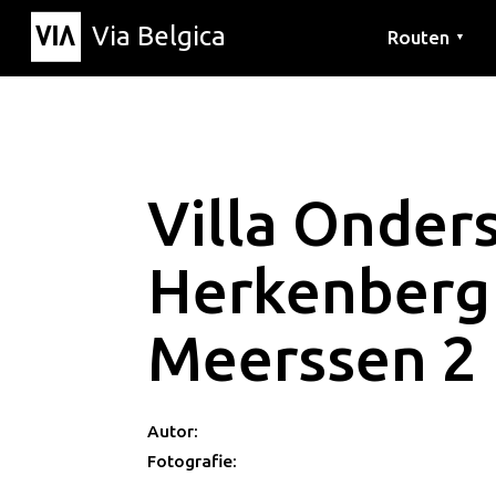
Via Belgica
Routen
▼
Hörrouten
Wanderwege
Fahrradrouten
Villa Onder
Herkenberg
Meerssen 2
Autor:
Fotografie: