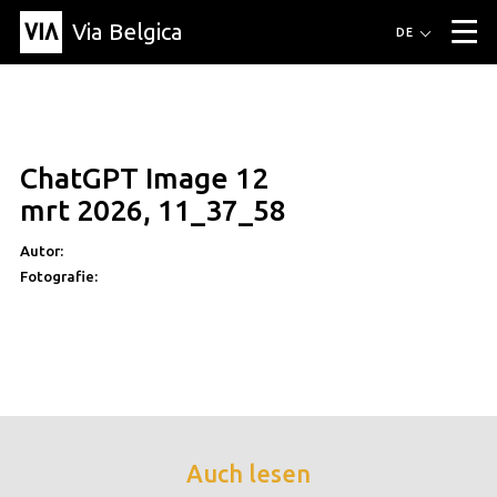
Via Belgica
Routen
DE
▼
Fahrradrouten
Wanderwege
Hörrouten
Veranstaltungen
Blog
▼
ChatGPT Image 12
Freunde
Bildung
Rezept
Artikel
Über Via Belgica
▼
mrt 2026, 11_37_58
Über Via Belgica
Der Reiseführer
Ausbildung
Forschung
Freunde
Organisation
▼
Autor:
Fotografie:
Gemeinden
Kontakt
Presse
Auch lesen