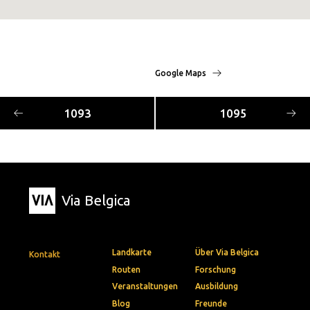
Google Maps
1093
1095
Via Belgica
Landkarte
Über Via Belgica
Kontakt
Routen
Forschung
Veranstaltungen
Ausbildung
Blog
Freunde